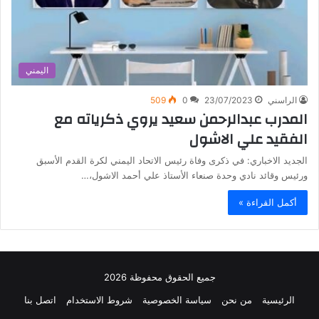
اليمني
الراسني
23/07/2023
0
509
المدرب عبدالرحمن سعيد يروي ذكرياته مع
الفقيد علي الاشول
الجديد الاخباري: في ذكرى وفاة رئيس الاتحاد اليمني لكرة القدم الأسبق
ورئيس وقائد نادي وحدة صنعاء الأستاذ علي أحمد الاشول،…
أكمل القراءة »
جميع الحقوق محفوظة 2026
الرئيسية
من نحن
سياسة الخصوصية
شروط الاستخدام
اتصل بنا