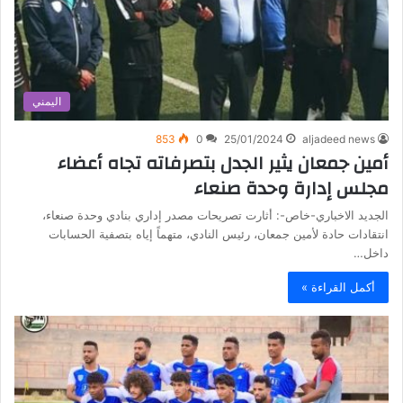
اليمني
853
0
25/01/2024
aljadeed news
أمين جمعان يثير الجدل بتصرفاته تجاه أعضاء
مجلس إدارة وحدة صنعاء
الجديد الاخباري-خاص-: أثارت تصريحات مصدر إداري بنادي وحدة صنعاء،
انتقادات حادة لأمين جمعان، رئيس النادي، متهماً إياه بتصفية الحسابات
داخل…
أكمل القراءة »