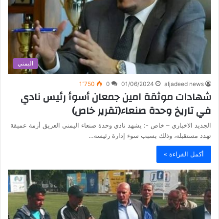
اليمني
1٬750
0
01/06/2024
aljadeed news
شهادات موثقة امين جمعان أسوأ رئيس نادي
في تاريخ وحدة صنعاء(تقرير خاص)
الجديد الاخباري – خاص -: يشهد نادي وحدة صنعاء اليمني العريق أزمة عميقة
تهدد مستقبله، وذلك بسبب سوء إدارة رئيسه…
أكمل القراءة »