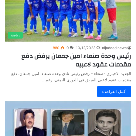
رياضة
880
0
10/12/2023
aljadeed news
رئيس وحدة صنعاء امين جمعان يرفض دفع
مقدمات عقود لاعبيه
الجديد الاخباري -صنعاء – رفض رئيس نادي وحدة صنعاء، امين جمعان، دفع
مقدمات عقود لاعبي الفريق في الدوري اليمني، رغم…
أكمل القراءة »