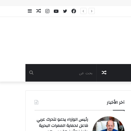
فيسبوك
تويتر
يوتيوب
انستقرام
مقال
إضافة
عشوائي
عمود
جانبي
مقال
بحث
عشوائي
عن
آخر الأخبار
رئيس الوزراء يدعو لتحرك عربي
فاعل لحماية الممرات البحرية