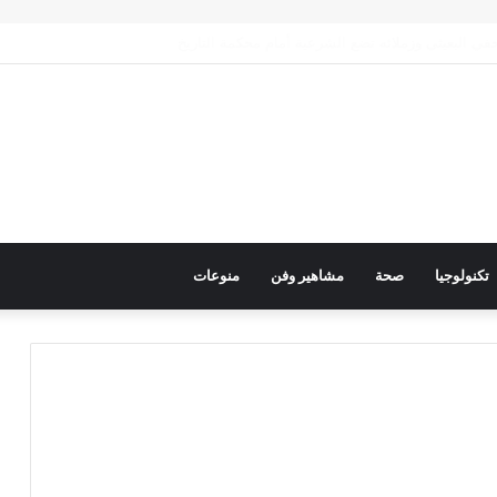
رك عربي فاعل لحماية الممرات البحرية وتعزيز الأمن القومي العربي
تكنولوجيا
صحة
مشاهير وفن
منوعات