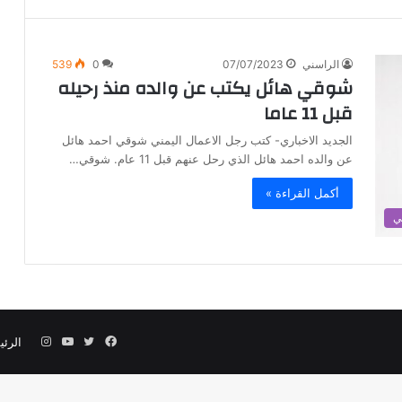
الراسني
07/07/2023
0
539
شوقي هائل يكتب عن والده منذ رحيله
قبل 11 عاما
الجديد الاخباري- كتب رجل الاعمال اليمني شوقي احمد هائل
عن والده احمد هائل الذي رحل عنهم قبل 11 عام. شوقي…
أكمل القراءة »
ي
فيسبوك
تويتر
يوتيوب
انستقرام
الرئي