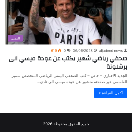
اليمني
619
0
06/06/2023
aljadeed news
صحفي رياضي شهير يكتب عن عودة ميسي الى
برشلونة
الجديد الاخباري – خاص – كتب الصحفي اليمني الرياضي المتخصص سمير
القاسمي عبر صفحته منشور عن عودة ميسي الى نادي…
أكمل القراءة »
جميع الحقوق محفوظة 2026