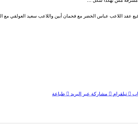
رة مشرفة مش بهكذا شكل …”
عقد اللاعب عباس الخضر مع فحمان أبين واللاعب سعيد العولقي مع التل
اب
تيلقرام
مشاركة عبر البريد
طباعة