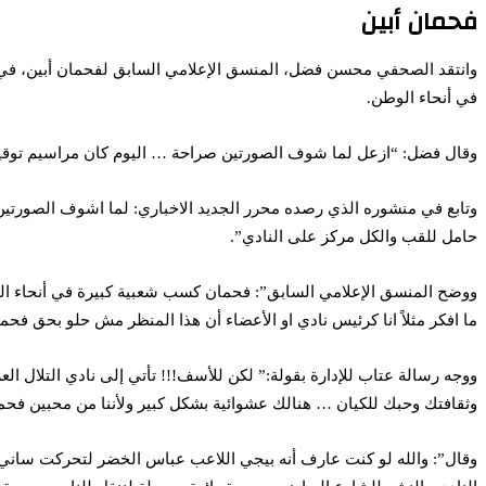
فحمان أبين
وانتقد الصحفي محسن فضل، المنسق الإعلامي السابق لفحمان أبين، في 
في أنحاء الوطن.
وقال فضل: “ازعل لما شوف الصورتين صراحة … اليوم كان مراسيم توقيع لا
وتابع في منشوره الذي رصده محرر الجديد الاخباري: لما اشوف الصورتي
حامل للقب والكل مركز على النادي”.
ووضح المنسق الإعلامي السابق”: فحمان كسب شعبية كبيرة في أنحاء الوطن
ما افكر مثلاً انا كرئيس نادي او الأعضاء أن هذا المنظر مش حلو بحق فحمأ
ووجه رسالة عتاب للإدارة بقولة:” لكن للأسف!!! تأتي إلى نادي التلال 
وثقافتك وحبك للكيان … هنالك عشوائية بشكل كبير ولأننا من محبين فحما
وقال”: والله لو كنت عارف أنه بيجي اللاعب عباس الخضر لتحركت ساني 