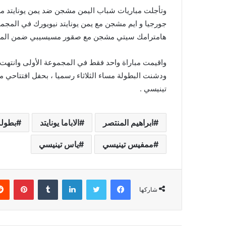
وتأجلت مباريات شباب اليمن مشجن ضد يمن يونايتد مشجن 
جورجيا و ايم مشجن مع يمن يونايتد نيويورك في المجموعة 
هامترامك سيتي مشجن مع صقور مسيسيبي ضمن المجمو
واقيمت مباراة واحد فقط في المجموعة الأولى وانتهت ب
ودشنت البطولة مساء الثلاثاء رسميا ، بحفل افتتاحي مم
تينيسي .
ابراهيم المنتصر
الاباما يونايتد
بطولة
ممفيس تينيسي
ياس تينيسي
فيسبوك
تويتر
لينكدإن
‏Tumblr
بينتيريست
شاركها