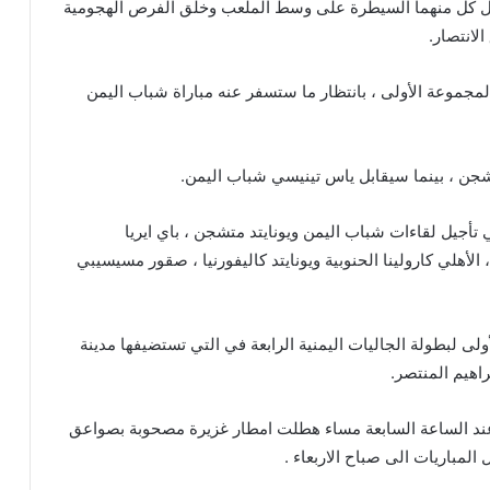
حاول كل منهما السيطرة على وسط الملعب وخلق الفرص الهجومية
الانتصار.
 المجموعة الأولى ، بانتظار ما ستسفر عنه مباراة شباب اليمن
متشجن ، بينما سيقابل ياس تينيسي شباب اليمن.
أجيل لقاءات شباب اليمن ويونايتد متشجن ، باي ايريا
، الأهلي كارولينا الحنوبية ويونايتد كاليفورنيا ، صقور مسيسيبي
من مباريات الجولة الأولى لبطولة الجاليات اليمنية الرابعة في التي تستضيفها مدينة
راهيم المنتصر.
 عند الساعة السابعة مساء هطلت امطار غزيرة مصحوبة بصواعق
المباريات الى صباح الاربعاء .