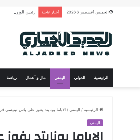
رئيس الوزراء يدعو لت
الخميس, أغسطس 6 2026
أخبار عاجلة
الرئيسية
الدولي
اليمني
مال و أعمال
رياضة
الرئيسية
/
اليمني
/
الاباما يونايتد يفوز على ياس تينيسي في 
اليمني
الاباما يونايتد يفو