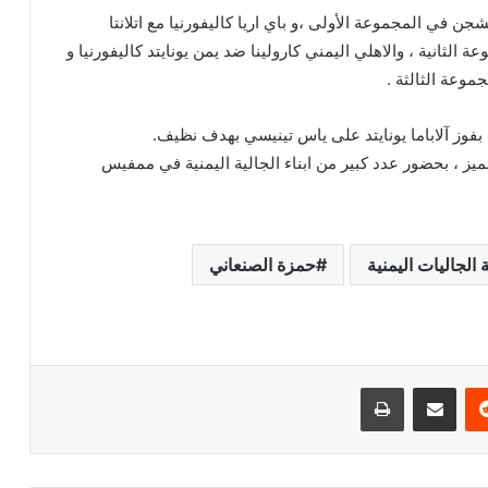
في المجموعة الأولى ،و باي اريا كاليفورنيا مع اتلانتا
الثانية ، والاهلي اليمني كارولينا ضد يمن يونايتد كاليفورنيا و
عة الثالثة .
فوز آلاباما يونايتد على ياس تينيسي بهدف نظيف.
يز ، بحضور عدد كبير من ابناء الجالية اليمنية في ممفيس
 الجاليات اليمنية
حمزة الصنعاني
‏Reddit
مشاركة عبر البريد
طباعة