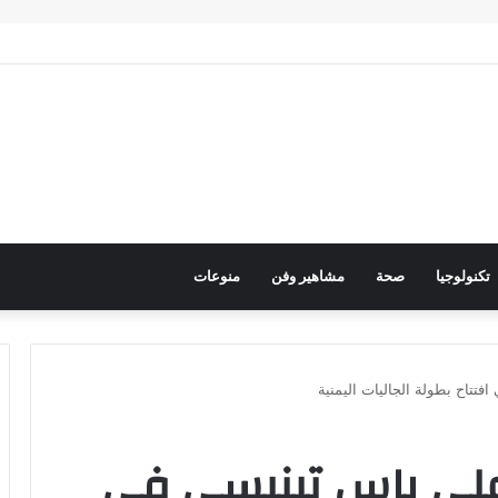
حرك عربي فاعل لحماية الممرات البحرية وتعزيز الأمن القومي العربي
تكنولوجيا
صحة
مشاهير وفن
منوعات
افتتاح بطولة الجاليات اليمنية
ز على ياس تينيسي في