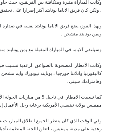
وكانت المباراة مثيرة ومتكافئة بين الفريقين، حيث 
، ولكن كان فريق الاباما يونايتد أكثر إصرارا على تحقيق 
وبهذا الفوز، يضع فريق الاباما يونايتد نفسه في صدارة
ويمن يونايتد متشجن .
وسيلتقي آلاباما في المباراة المقبلة مع يمن يونايتد 
وكانت الأمطار المصحوبة بالصواعق الرعدية تسببت في ت
كاليفورنيا واتلانتا جورجيا ، يونايتد نيويورك وايم مشجن 
وهامترامك سيتي .
كما تسببت الامطار في تاجيل 5 
ممفيس بولاية تينيسي الأمريكية برعاية رجل الأعمال إب
وفي الوقت الذي كان ينتظر الجميع انطلاق المباريات
رعدية على مدينة ممفيس ، لتعلن اللجنة المنظمة تأجيل 