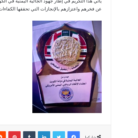
يأتي هذا التكريم في إطار جهود الجالية اليمنية في ا
عن فخرهم واعتزازهم بالإنجازات التي تحققها الكفاءات 
فيسبوك
تويتر
لينكدإن
‏Tumblr
بينتيريست
شاركها