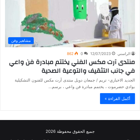
مشاهير وفن
الراسني
12/07/2023
0
862
منتدى آرت مكس الفني يختتم مبادرة فن واعي
في جانب التثقيف والتوعية الصحية
الجديد الاخباري- تريم / جمعان دويل منتدى آرت مكس للفنون التشكيلية
بوادي حضرموت ، يختمم مبادرة فن واعي ، برسم…
أكمل القراءة »
جميع الحقوق محفوظة 2026