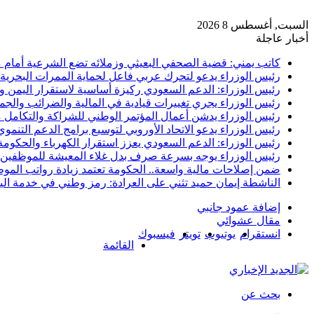
السبت, أغسطس 8 2026
أخبار عاجلة
كاتب يمني: قضية الصحفي البعيثي وزملائه تضع الشرعية أمام م
رئيس الوزراء يدعو لتحرك عربي فاعل لحماية الممرات البحرية و
رئيس الوزراء: الدعم السعودي ركيزة أساسية لاستقرار اليمن و
رئيس الوزراء يجري تغييرات قيادية في المالية والضرائب والجما
رئيس الوزراء يدشن أعمال المؤتمر الوطني للشراكة والتكامل 
رئيس الوزراء يدعو الاتحاد الأوروبي لتوسيع برامج الدعم التنمو
رئيس الوزراء: الدعم السعودي يعزز استقرار الكهرباء والحكوم
رئيس الوزراء يوجه بسرعة صرف بدل غلاء المعيشة للموظفين
ضمن إصلاحات مالية واسعة.. الحكومة تعتمد زيادة رواتب الموظفي
الناشطة إيمان حميد تثني على العرادة: رمز وطني في خدمة الي
إضافة عمود جانبي
مقال عشوائي
انستقرام
يوتيوب
تويتر
فيسبوك
القائمة
بحث عن