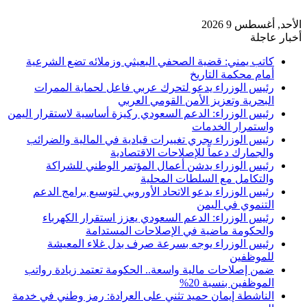
الأحد, أغسطس 9 2026
أخبار عاجلة
كاتب يمني: قضية الصحفي البعيثي وزملائه تضع الشرعية
أمام محكمة التاريخ
رئيس الوزراء يدعو لتحرك عربي فاعل لحماية الممرات
البحرية وتعزيز الأمن القومي العربي
رئيس الوزراء: الدعم السعودي ركيزة أساسية لاستقرار اليمن
واستمرار الخدمات
رئيس الوزراء يجري تغييرات قيادية في المالية والضرائب
والجمارك دعماً للإصلاحات الاقتصادية
رئيس الوزراء يدشن أعمال المؤتمر الوطني للشراكة
والتكامل مع السلطات المحلية
رئيس الوزراء يدعو الاتحاد الأوروبي لتوسيع برامج الدعم
التنموي في اليمن
رئيس الوزراء: الدعم السعودي يعزز استقرار الكهرباء
والحكومة ماضية في الإصلاحات المستدامة
رئيس الوزراء يوجه بسرعة صرف بدل غلاء المعيشة
للموظفين
ضمن إصلاحات مالية واسعة.. الحكومة تعتمد زيادة رواتب
الموظفين بنسبة 20%
الناشطة إيمان حميد تثني على العرادة: رمز وطني في خدمة