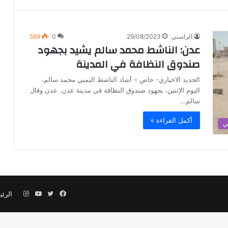
الراسني
29/08/2023
0
569
عدن: الناشط محمد سالم يشيد بجهود
صندوق النظافة في المدينة
الجديد الاخباري- خاص – أشاد الناشط اليمني محمد سالم،
اليوم الإثنين، بجهود صندوق النظافة في مدينة عدن. عدن وقال
سالم…
أكمل القراءة »
ي
فيسبوك
تويتر
يوتيوب
انستقرام
الرئي