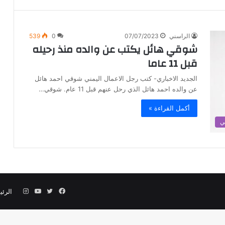
الراسني
07/07/2023
0
539
شوقي هائل يكتب عن والده منذ رحيله
قبل 11 عاما
الجديد الاخباري- كتب رجل الاعمال اليمني شوقي احمد هائل
عن والده احمد هائل الذي رحل عنهم قبل 11 عام. شوقي…
أكمل القراءة »
ي
فيسبوك
تويتر
يوتيوب
انستقرام
الرئي