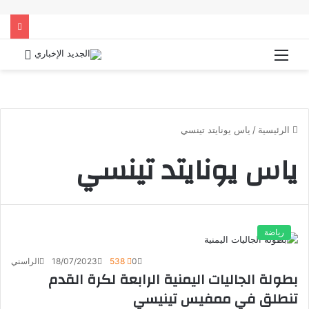
القائمة
بحث
عن
الرئيسية
/
ياس يونايتد تينسي
ياس يونايتد تينسي
رياضة
0
538
18/07/2023
الراسني
بطولة الجاليات اليمنية الرابعة لكرة القدم
تنطلق في ممفيس تينيسي