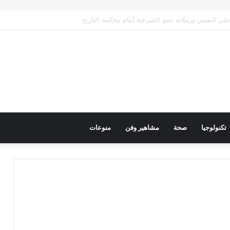
رك عربي فاعل لحماية الممرات البحرية وتعزيز الأمن القومي العربي
تكنولوجيا
صحة
مشاهير وفن
منوعات