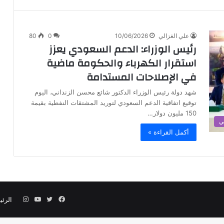
علي الغزالي
10/06/2026
0
80
رئيس الوزراء: الدعم السعودي يعزز
استقرار الكهرباء والحكومة ماضية
في الإصلاحات المستدامة
‏شهد دولة رئيس الوزراء الدكتور شائع محسن الزنداني، اليوم
توقيع اتفاقية الدعم السعودي لتوريد المشتقات النفطية بقيمة
150 مليون دولار…
ي
أكمل القراءة »
فيسبوك
تويتر
يوتيوب
انستقرام
الرئي